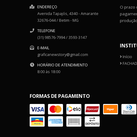
ENDEREÇO
O prazo 
Avenida Tapajós, 4340
- Amarante
pagament
32676-044
/
Betim
- MG
produçã
TELEFONE
(31) 98576-7994 / 3593-3147
INSTI
E-MAIL
graficanewstory@gmail.com
Início
FACHAD
HORÁRIO DE ATENDIMENTO
8:00 às 18:00
FORMAS DE PAGAMENTO