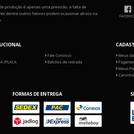
de produção é apenas uma previsão, a falta de
o dentre outros fatores podem ocasionar atraso na
FACEBO
o
TUCIONAL
CADAS
Fale Conosco
Meus da
A /PLACA
Balcões de retirada
Pagamen
Meus Pe
Carrinho
FORMAS DE ENTREGA
S