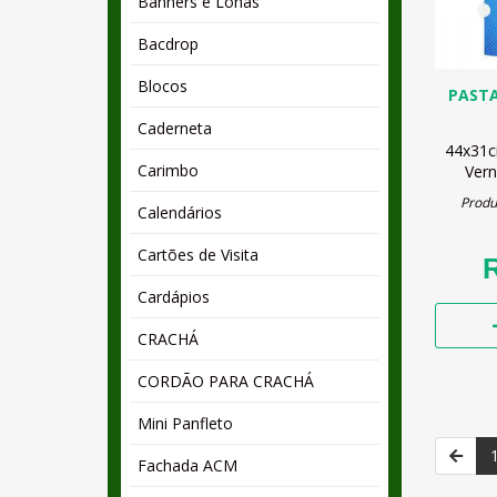
Banners e Lonas
Bacdrop
Blocos
PASTA
Caderneta
44x31
Carimbo
Vern
Produç
Calendários
Cartões de Visita
R
Cardápios
CRACHÁ
CORDÃO PARA CRACHÁ
Mini Panfleto
Fachada ACM