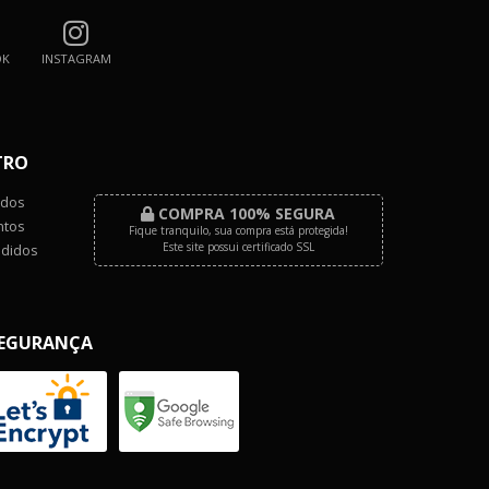
OK
INSTAGRAM
TRO
dos
COMPRA 100% SEGURA
tos
Fique tranquilo, sua compra está protegida!
Este site possui certificado SSL
didos
EGURANÇA