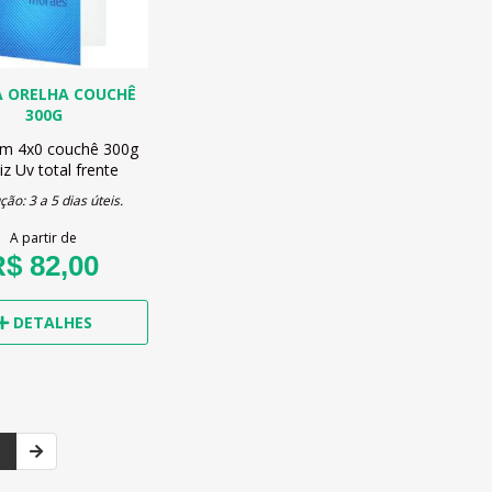
 ORELHA COUCHÊ
300G
cm
4x0
couchê 300g
iz Uv total frente
ão: 3 a 5 dias úteis.
A partir de
$ 82,00
DETALHES
1