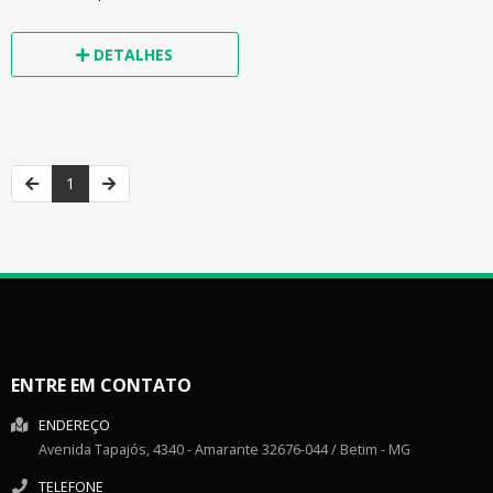
DETALHES
1
ENTRE EM CONTATO
ENDEREÇO
Avenida Tapajós, 4340
- Amarante
32676-044
/
Betim
- MG
TELEFONE