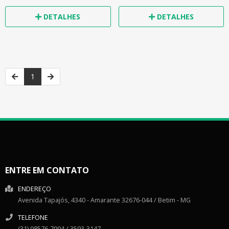
DETALHES
DETALHES
1
ENTRE EM CONTATO
ENDEREÇO
Avenida Tapajós, 4340
- Amarante
32676-044
/
Betim
- MG
TELEFONE
(31) 98576-7994 / 3593-3147