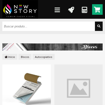
Início
Blocos
Autocopiativo