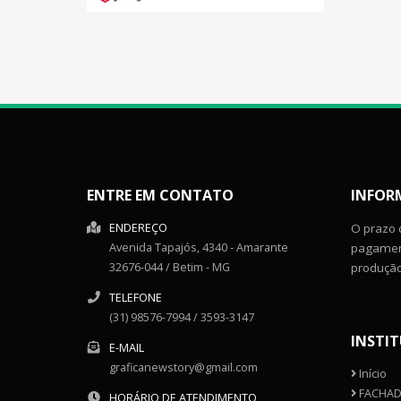
ENTRE EM CONTATO
INFOR
ENDEREÇO
O prazo 
Avenida Tapajós, 4340
- Amarante
pagament
32676-044
/
Betim
- MG
produçã
TELEFONE
(31) 98576-7994 / 3593-3147
INSTI
E-MAIL
graficanewstory@gmail.com
Início
FACHAD
HORÁRIO DE ATENDIMENTO