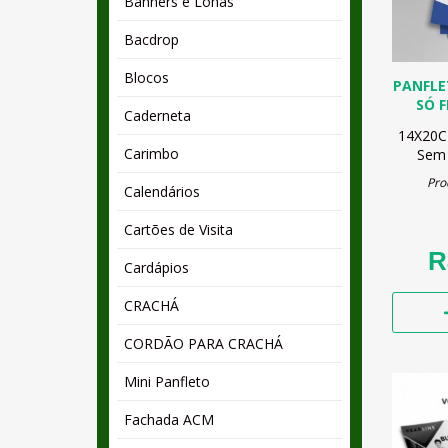
Banners e Lonas
Bacdrop
Blocos
PANFLE
SÓ 
Caderneta
14X20
Carimbo
Sem 
Pro
Calendários
Cartões de Visita
R
Cardápios
CRACHÁ
CORDÃO PARA CRACHÁ
Mini Panfleto
Fachada ACM