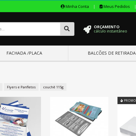
Minha Conta
|
Meus Pedidos
ORÇAMENTO
cálculo instantâneo
FACHADA /PLACA
BALCÕES DE RETIRADA
Flyers e Panfletos
couchê 115g
PROMO