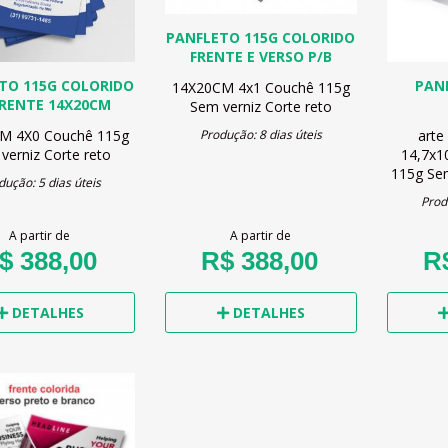
PANFLETO 115G COLORIDO
FRENTE E VERSO P/B
TO 115G COLORIDO
PAN
14X20CM
4x1
Couchê 115g
FRENTE 14X20CM
Sem verniz
Corte reto
CM
4X0
Couchê 115g
arte
Produção: 8 dias úteis
verniz
Corte reto
14,7x1
115g
Se
dução: 5 dias úteis
Prod
A partir de
A partir de
$ 388,00
R$ 388,00
R
DETALHES
DETALHES