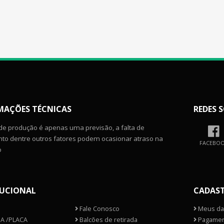
MAÇÕES TÉCNICAS
REDES S
de produção é apenas uma previsão, a falta de
o dentre outros fatores podem ocasionar atraso na
FACEBO
o
TUCIONAL
CADAS
Fale Conosco
Meus da
A /PLACA
Balcões de retirada
Pagamen