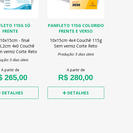
FLETO 115G SÓ
PANFLETO 115G COLORIDO
FRENTE
FRENTE E VERSO
 10x15cm - final
10x15cm
4x4
Couchê 115g
0,2cm
4x0
Couchê
Sem verniz
Corte Reto
m verniz
Corte Reto
Produção: 5 dias úteis
ução: 5 dias úteis
A partir de
A partir de
$ 265,00
R$ 280,00
DETALHES
DETALHES