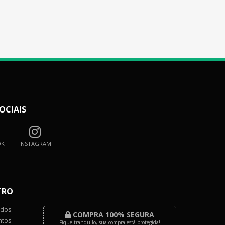
OCIAIS
OK
INSTAGRAM
TRO
dos
COMPRA 100% SEGURA
tos
Fique tranquilo, sua compra está protegida!