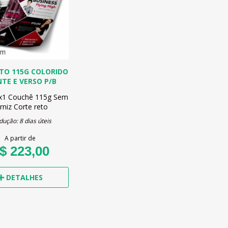
TO 115G COLORIDO
NTE E VERSO P/B
x1
Couchê 115g
Sem
rniz
Corte reto
dução: 8 dias úteis
A partir de
$ 223,00
DETALHES